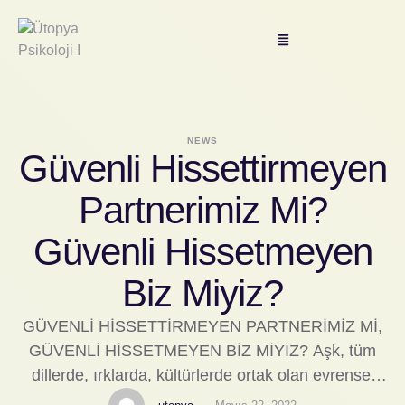
NEWS
Güvenli Hissettirmeyen
Partnerimiz Mi?
Güvenli Hissetmeyen
Biz Miyiz?
GÜVENLİ HİSSETTİRMEYEN PARTNERİMİZ Mİ,
GÜVENLİ HİSSETMEYEN BİZ MİYİZ? Aşk, tüm
dillerde, ırklarda, kültürlerde ortak olan evrensel
durumlardan biri. Bu kadar kapsamlı iken bu