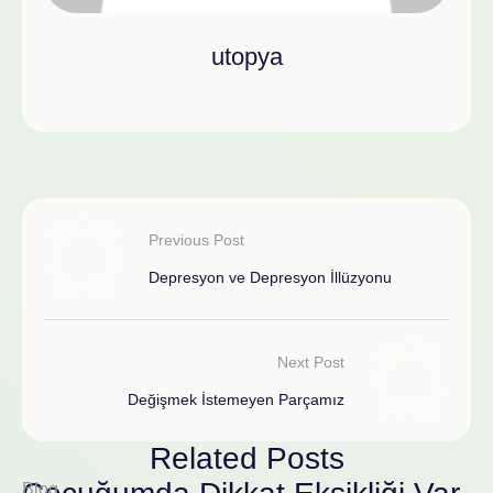
utopya
Previous Post
Depresyon ve Depresyon İllüzyonu
Next Post
Değişmek İstemeyen Parçamız
Related Posts
Blog