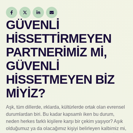
GÜVENLİ
HİSSETTİRMEYEN
PARTNERİMİZ Mİ,
GÜVENLİ
HİSSETMEYEN BİZ
MİYİZ?
Aşk, tüm dillerde, ırklarda, kültürlerde ortak olan evrensel
durumlardan biri. Bu kadar kapsamlı iken bu durum,
neden herkes farklı kişilere karşı bir çekim yaşıyor? Aşık
olduğumuz ya da olacağımız kişiyi belirleyen kalbimiz mi,