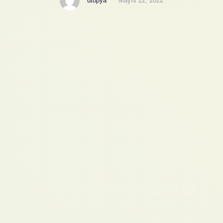
utopya
Mayıs 22, 2022
durum, neden herkes farklı kişilere karşı bir çekim
yaşıyor? Aşık olduğumuz ya da olacağımız kişiyi
belirleyen kalbimiz mi, beynimiz mi, öğrendiklerimiz
ve tecrübelerimiz mi? İlk görüşte mi aşık oluyoruz
yoksa önce sevgi …