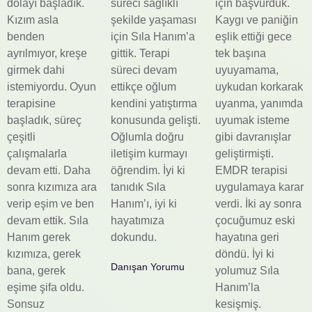
dolayı başladık.
süreci sağlıklı
için başvurduk.
Kızım asla
şekilde yaşaması
Kaygı ve paniğin
benden
için Sıla Hanım’a
eşlik ettiği gece
ayrılmıyor, kreşe
gittik. Terapi
tek başına
girmek dahi
süreci devam
uyuyamama,
istemiyordu. Oyun
ettikçe oğlum
uykudan korkarak
terapisine
kendini yatıştırma
uyanma, yanımda
başladık, süreç
konusunda gelişti.
uyumak isteme
çeşitli
Oğlumla doğru
gibi davranışlar
çalışmalarla
iletişim kurmayı
geliştirmişti.
devam etti. Daha
öğrendim. İyi ki
EMDR terapisi
sonra kızımıza ara
tanıdık Sıla
uygulamaya karar
verip eşim ve ben
Hanım’ı, iyi ki
verdi. İki ay sonra
devam ettik. Sıla
hayatımıza
çocuğumuz eski
Hanım gerek
dokundu.
hayatına geri
kızımıza, gerek
döndü. İyi ki
Danışan Yorumu
bana, gerek
yolumuz Sıla
eşime şifa oldu.
Hanım’la
Sonsuz
kesişmiş.