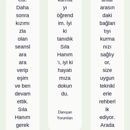
Daha
yı
arasın
sonra
öğrend
daki
kızımı
im. İyi
bağlan
zla
ki
tıyı
olan
tanıdık
kurma
seansl
Sıla
nızı
ara
Hanım
sağlıy
ara
’ı, iyi ki
or,
verip
hayatı
size
eşim
mıza
uygun
ve ben
dokun
teknikl
devam
du.
erle
ettik.
rehberl
Sıla
ik
Danışan
Hanım
ediyor.
Yorumları
gerek
Arada