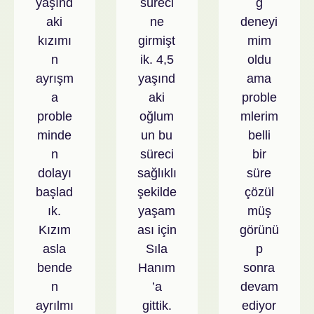
yaşınd
süreci
g
aki
ne
deneyi
kızımı
girmişt
mim
n
ik. 4,5
oldu
ayrışm
yaşınd
ama
a
aki
proble
proble
oğlum
mlerim
minde
un bu
belli
n
süreci
bir
dolayı
sağlıklı
süre
başlad
şekilde
çözül
ık.
yaşam
müş
Kızım
ası için
görünü
asla
Sıla
p
bende
Hanım
sonra
n
’a
devam
ayrılmı
gittik.
ediyor