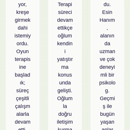
yor,
Terapi
du.
kreşe
süreci
Esin
girmek
devam
Hanım
dahi
ettikçe
,
istemiy
oğlum
alanın
ordu.
kendin
da
Oyun
i
uzman
terapis
yatıştır
ve çok
ine
ma
deneyi
başlad
konus
mli bir
ık;
unda
psikolo
süreç
gelişti.
g.
çeşitli
Oğlum
Geçmi
çalışm
la
ş ile
alarla
doğru
bugün
devam
iletişim
yaşan
etti.
kurma
anlar