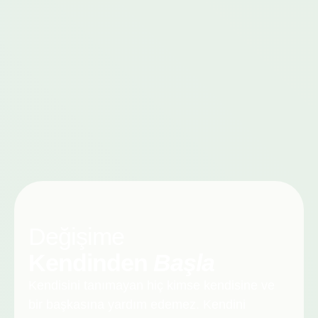
Değişime
Kendinden
Başla
Kendisini tanımayan hiç kimse kendisine ve
bir başkasına yardım edemez. Kendini