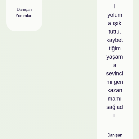
i
Danışan
yolum
Yorumları
a ışık
tuttu,
kaybet
tiğim
yaşam
a
sevinci
mi geri
kazan
mamı
sağlad
ı.
Danışan