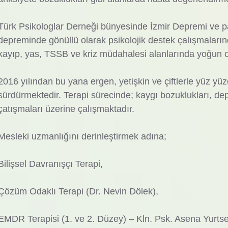
Türk Psikologlar Derneği bünyesinde İzmir Depremi v
depreminde gönüllü olarak psikolojik destek çalışmaların
kayıp, yas, TSSB ve kriz müdahalesi alanlarında yoğun ol
2016 yılından bu yana ergen, yetişkin ve çiftlerle yüz yüz
sürdürmektedir. Terapi sürecinde; kaygı bozuklukları, depre
çatışmaları üzerine çalışmaktadır.
Mesleki uzmanlığını derinleştirmek adına;
Bilişsel Davranışçı Terapi,
Çözüm Odaklı Terapi (Dr. Nevin Dölek),
EMDR Terapisi (1. ve 2. Düzey) – Kln. Psk. Asena Yurtse