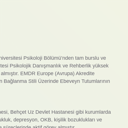
niversitesi Psikoloji Bölümü’nden tam burslu ve
tesi Psikolojik Danışmanlık ve Rehberlik yüksek
almıştır. EMDR Europe (Avrupa) Akredite
eyin Bağlanma Stili Üzerinde Ebeveyn Tutumlarının
nesi, Behçet Uz Devlet Hastanesi gibi kurumlarda
ukluk, depresyon, OKB, kişilik bozuklukları ve
 süreçlerinde aktif görev almıştır.