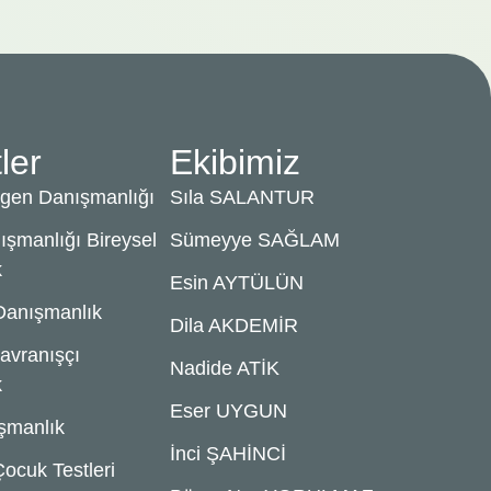
ler
Ekibimiz
gen Danışmanlığı
Sıla SALANTUR
ışmanlığı Bireysel
Sümeyye SAĞLAM
k
Esin AYTÜLÜN
 Danışmanlık
Dila AKDEMİR
Davranışçı
Nadide ATİK
k
Eser UYGUN
şmanlık
İnci ŞAHİNCİ
Çocuk Testleri