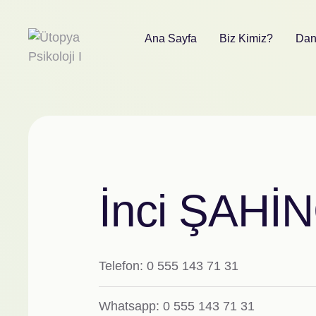
Ana Sayfa
Biz Kimiz?
Dan
İnci ŞAHİN
Telefon:
0 555 143 71 31
Whatsapp:
0 555 143 71 31