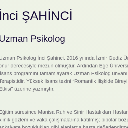
İnci ŞAHİNCİ
Uzman Psikolog
Uzman Psikolog İnci Şahinci, 2016 yılında İzmir Gediz Ü
onur derecesiyle mezun olmuştur. Ardından Ege Üniversi
lisans programını tamamlayarak Uzman Psikolog unvanı 
Terapistidir. Yüksek lisans tezini “Romantik İlişkide Bir
Etkisi” üzerine yazmıştır.
Eğitim süresince Manisa Ruh ve Sinir Hastalıkları Hasta
klinik gözlem ve vaka çalışmalarına katılmış; bipolar boz
anksiyete bozuklukları gibi alanlarda hasta değerlendirme