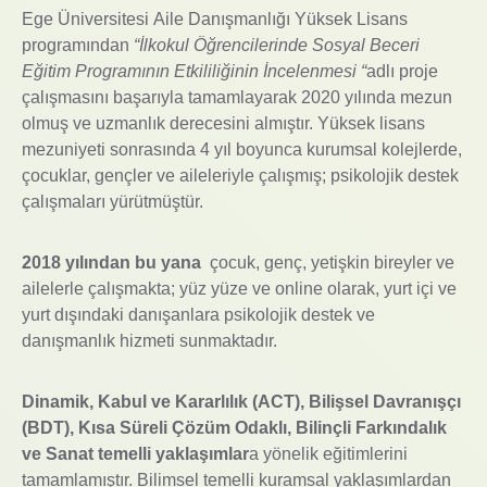
Ege Üniversitesi Aile Danışmanlığı Yüksek Lisans
programından
“İlkokul Öğrencilerinde Sosyal Beceri
Eğitim Programının Etkililiğinin İncelenmesi “
adlı proje
çalışmasını başarıyla tamamlayarak 2020 yılında mezun
olmuş ve uzmanlık derecesini almıştır. Yüksek lisans
mezuniyeti sonrasında 4 yıl boyunca kurumsal kolejlerde,
çocuklar, gençler ve aileleriyle çalışmış; psikolojik destek
çalışmaları yürütmüştür.
2018 yılından bu yana
çocuk, genç, yetişkin bireyler ve
ailelerle çalışmakta; yüz yüze ve online olarak, yurt içi ve
yurt dışındaki danışanlara psikolojik destek ve
danışmanlık hizmeti sunmaktadır.
Dinamik, Kabul ve Kararlılık (ACT), Bilişsel Davranışçı
(BDT), Kısa Süreli Çözüm Odaklı, Bilinçli Farkındalık
ve Sanat temelli yaklaşımlar
a yönelik eğitimlerini
tamamlamıştır. Bilimsel temelli kuramsal yaklaşımlardan